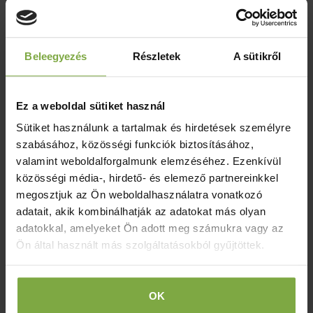
véglegesítéséhez!
Beleegyezés
Részletek
A sütikről
VEZETÉKNÉV
*
Ez a weboldal sütiket használ
Sütiket használunk a tartalmak és hirdetések személyre
szabásához, közösségi funkciók biztosításához,
KERESZTNÉV
*
valamint weboldalforgalmunk elemzéséhez. Ezenkívül
közösségi média-, hirdető- és elemező partnereinkkel
megosztjuk az Ön weboldalhasználatra vonatkozó
valami@valami.hu
E-MAIL CÍM
*
adatait, akik kombinálhatják az adatokat más olyan
adatokkal, amelyeket Ön adott meg számukra vagy az
Ön által használt más szolgáltatásokból gyűjtöttek.
pl.: +36301234567
TELEFONSZÁM
*
OK