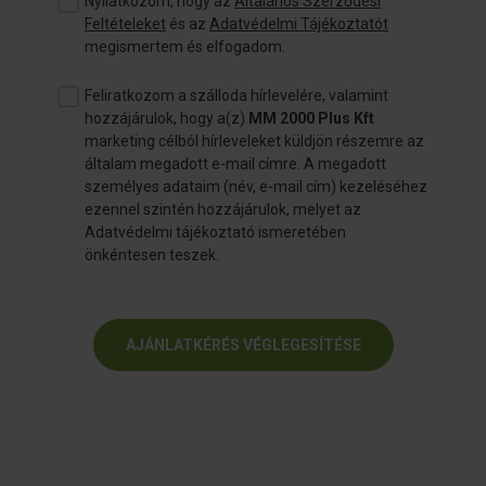
Nyilatkozom, hogy az
Általános Szerződési
Feltételeket
és az
Adatvédelmi Tájékoztatót
megismertem és elfogadom.
Feliratkozom a szálloda hírlevelére, valamint
hozzájárulok, hogy a(z)
MM 2000 Plus Kft
marketing célból hírleveleket küldjön részemre az
általam megadott e-mail címre. A megadott
személyes adataim (név, e-mail cím) kezeléséhez
ezennel szintén hozzájárulok, melyet az
Adatvédelmi tájékoztató ismeretében
önkéntesen teszek.
AJÁNLATKÉRÉS VÉGLEGESÍTÉSE