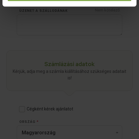
Nem kötelező
ÜZENET A SZÁLLODÁNAK
Számlázási adatok
Kérjük, adja meg a számla kiállításához szükséges adatait
is!
Cégként kérek ajánlatot
ORSZÁG
*