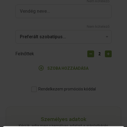
Nem kötelező
Nem kötelező
Felnőttek
SZOBA HOZZÁADÁSA
Rendelkezem promóciós kóddal
Személyes adatok
Kérjük, adja meg személyes adatait a ajánlatkérés